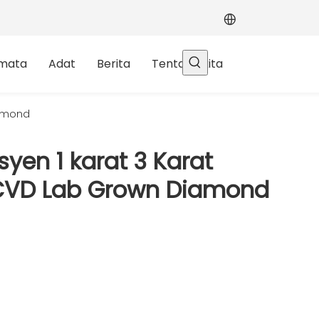
rmata
Adat
Berita
Tentang kita
iamond
yen 1 karat 3 Karat
CVD Lab Grown Diamond