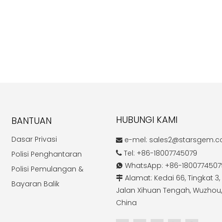
HUBUNGI KAMI
BANTUAN
Dasar Privasi
e-mel:
sales2@starsgem.

Tel: +86-18007745079
Polisi Penghantaran

WhatsApp: +86-1800774507

Polisi Pemulangan &
Alamat: Kedai 66, Tingkat 3, 

Bayaran Balik
Jalan Xihuan Tengah, Wuzhou,
China