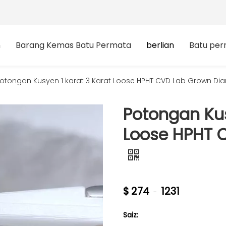
n
Barang Kemas Batu Permata
berlian
Batu pe
otongan Kusyen 1 karat 3 Karat Loose HPHT CVD Lab Grown D
Potongan Kus
Loose HPHT 
$
274
1231
-
Saiz: