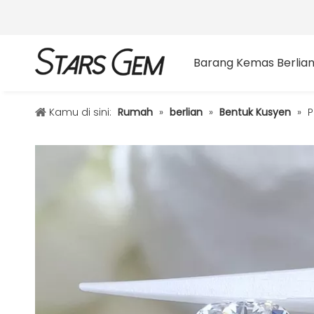
Barang Kemas Berlia
Kamu di sini:
Rumah
»
berlian
»
Bentuk Kusyen
»
P