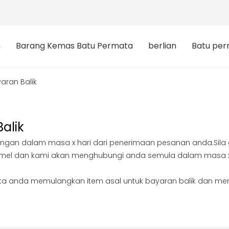
n
Barang Kemas Batu Permata
berlian
Batu pe
aran Balik
alik
an dalam masa x hari dari penerimaan pesanan anda.Sila e-
el dan kami akan menghubungi anda semula dalam masa 
ta anda memulangkan item asal untuk bayaran balik dan mem