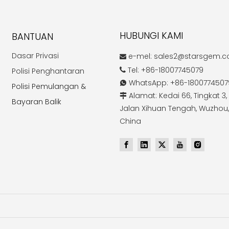
HUBUNGI KAMI
BANTUAN
Dasar Privasi
e-mel:
sales2@starsgem.

Tel: +86-18007745079
Polisi Penghantaran

WhatsApp: +86-1800774507

Polisi Pemulangan &
Alamat: Kedai 66, Tingkat 3, 

Bayaran Balik
Jalan Xihuan Tengah, Wuzhou,
China