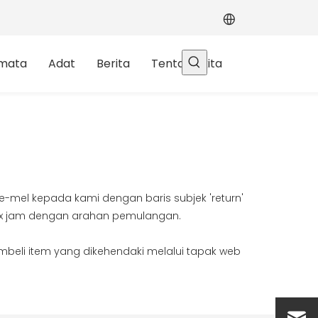
rmata
Adat
Berita
Tentang kita
mel kepada kami dengan baris subjek 'return'
x jam dengan arahan pemulangan.
beli item yang dikehendaki melalui tapak web