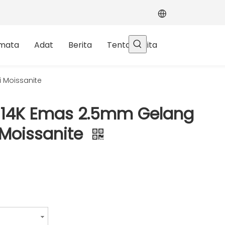
rmata
Adat
Berita
Tentang kita
i Moissanite
K 14K Emas 2.5mm Gelang
 Moissanite