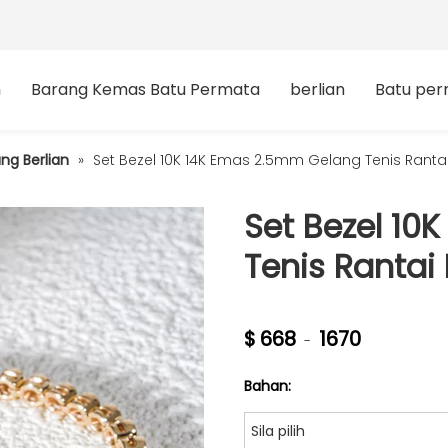
n
Barang Kemas Batu Permata
berlian
Batu pe
ng Berlian
»
Set Bezel 10K 14K Emas 2.5mm Gelang Tenis Ranta
Set Bezel 10
Tenis Rantai
$
668
1670
-
Bahan:
Sila pilih