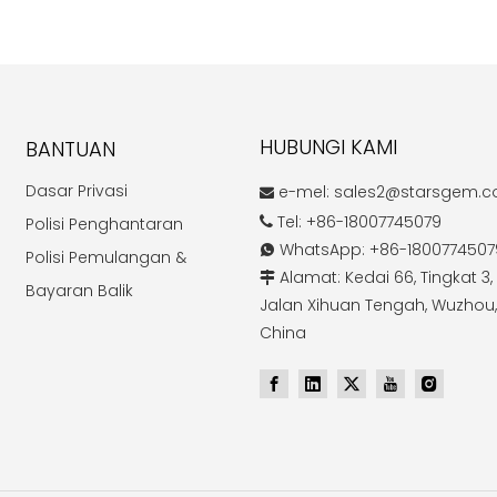
HUBUNGI KAMI
BANTUAN
Dasar Privasi
e-mel:
sales2@starsgem.

Tel: +86-18007745079
Polisi Penghantaran

WhatsApp: +86-1800774507

Polisi Pemulangan &
Alamat: Kedai 66, Tingkat 3, 

Bayaran Balik
Jalan Xihuan Tengah, Wuzhou,
China