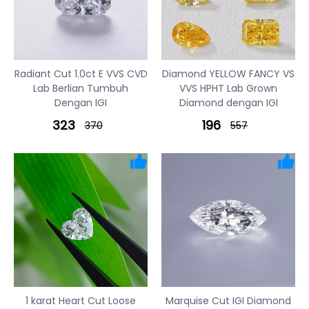
Radiant Cut 1.0ct E VVS CVD
Diamond YELLOW FANCY VS
Lab Berlian Tumbuh
VVS HPHT Lab Grown
Dengan IGI
Diamond dengan IGI
323
196
370
557
1 karat Heart Cut Loose
Marquise Cut IGI Diamond