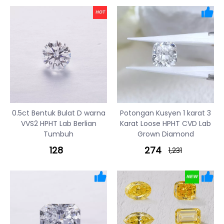
0.5ct Bentuk Bulat D warna
Potongan Kusyen 1 karat 3
VVS2 HPHT Lab Berlian
Karat Loose HPHT CVD Lab
Tumbuh
Grown Diamond
128
274
1,231