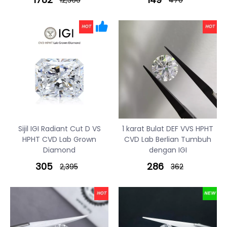
Sijil IGI Radiant Cut D VS
1 karat Bulat DEF VVS HPHT
HPHT CVD Lab Grown
CVD Lab Berlian Tumbuh
Diamond
dengan IGI
305
286
2,395
362