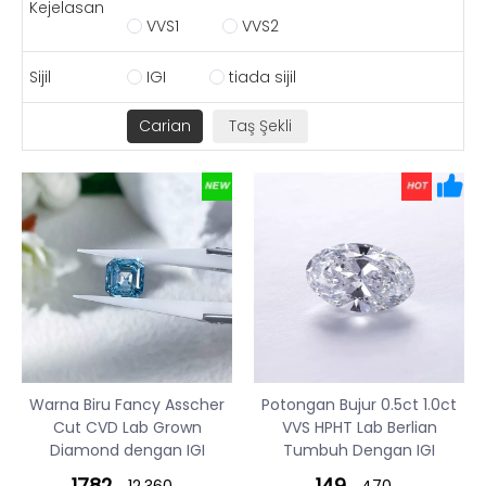
Kejelasan
VVS1
VVS2
Sijil
IGI
tiada sijil
Warna Biru Fancy Asscher
Potongan Bujur 0.5ct 1.0ct
Cut CVD Lab Grown
VVS HPHT Lab Berlian
Diamond dengan IGI
Tumbuh Dengan IGI
1782
149
12,360
470