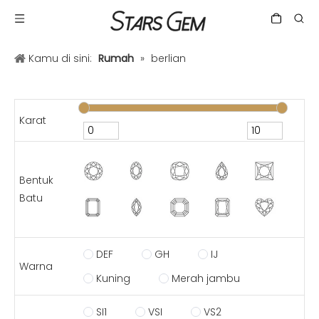
Kamu di sini:
Rumah
»
berlian
Karat
Bentuk
Batu
DEF
GH
IJ
Warna
Kuning
Merah jambu
SI1
VSI
VS2