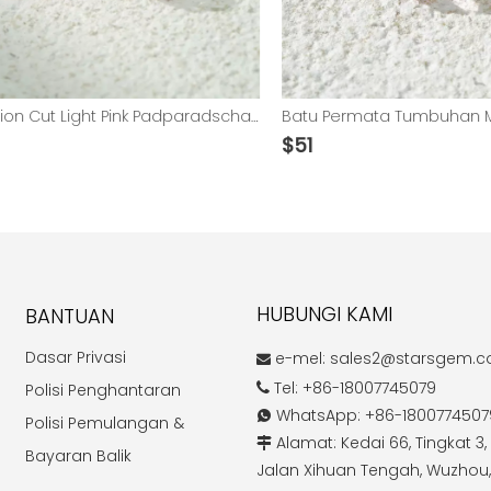
Cushion Cut Light Pink Padparadscha Color Lab Grown Gemstones
$
51
HUBUNGI KAMI
BANTUAN
Dasar Privasi
e-mel:
sales2@starsgem.

Tel: +86-18007745079
Polisi Penghantaran

WhatsApp: +86-1800774507

Polisi Pemulangan &
Alamat: Kedai 66, Tingkat 3, 

Bayaran Balik
Jalan Xihuan Tengah, Wuzhou,