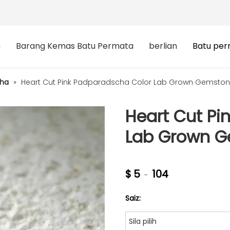
n
Barang Kemas Batu Permata
berlian
Batu pe
cha
»
Heart Cut Pink Padparadscha Color Lab Grown Gemsto
Heart Cut Pi
Lab Grown 
$
5
104
-
Saiz:
Sila pilih