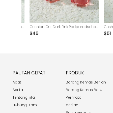
Pear Cut Pink Padparadscha Color Loose Lab Grown Gemstones
Cushion Cut Dark Pink Padparadscha Color Lab Grown Gemstones
$
45
$
51
PAUTAN CEPAT
PRODUK
Adat
Barang Kemas Berlian
Berita
Barang Kemas Batu
Tentang kita
Permata
Hubungi Kami
berlian
Batu permata