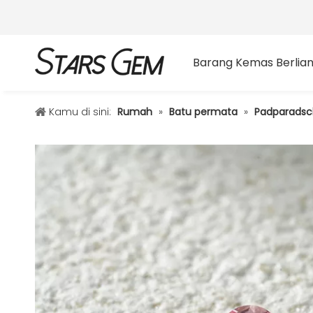
Barang Kemas Berlia
Kamu di sini:
Rumah
»
Batu permata
»
Padparads