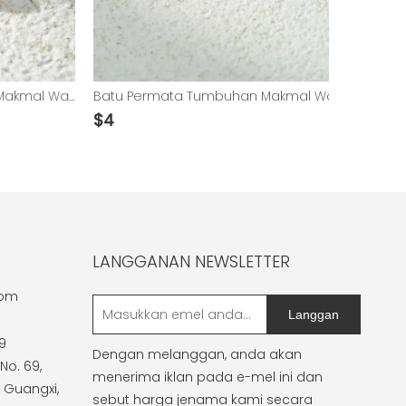
Batu Permata Tumbuhan Makmal Warna Pink Padparadscha Potongan Kusyen Panjang
Batu Permata Tumbuhan Makmal Warna Pink Padparadscha Potongan Cemerlang Bulat
$
4
$
24
LANGGANAN NEWSLETTER
com
Langgan
9
Dengan melanggan, anda akan
No. 69,
menerima iklan pada e-mel ini dan
 Guangxi,
sebut harga jenama kami secara