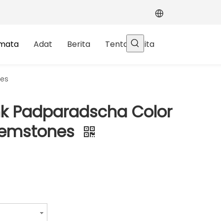
rmata
Adat
Berita
Tentang kita
nes
nk Padparadscha Color
Gemstones