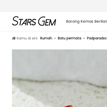
Barang Kemas Berlia
Kamu di sini:
Rumah
»
Batu permata
»
Padparads