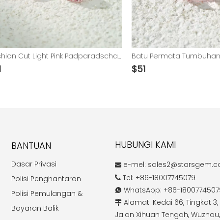
Cushion Cut Light Pink Padparadscha Color Lab Grown Gemstones
$
51
HUBUNGI KAMI
BANTUAN
Dasar Privasi
e-mel:
sales2@starsgem.

Tel: +86-18007745079
Polisi Penghantaran

WhatsApp: +86-1800774507

Polisi Pemulangan &
Alamat: Kedai 66, Tingkat 3, 

Bayaran Balik
Jalan Xihuan Tengah, Wuzhou,