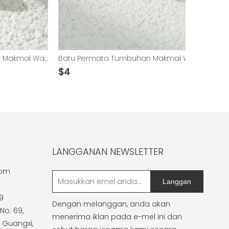
Batu Permata Tumbuhan Makmal Warna Pink Padparadscha Potongan Kusyen Panjang
Batu Permata Tumbuhan Makmal Warna Pink Padparadscha Potongan Cemerlang Bulat
$
4
$
35
LANGGANAN NEWSLETTER
com
Langgan
9
Dengan melanggan, anda akan
No. 69,
menerima iklan pada e-mel ini dan
 Guangxi,