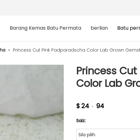
n
Barang Kemas Batu Permata
berlian
Batu pe
cha
»
Princess Cut Pink Padparadscha Color Lab Grown Gems
Princess Cut
Color Lab G
$
24
94
-
Saiz:
Sila pilih