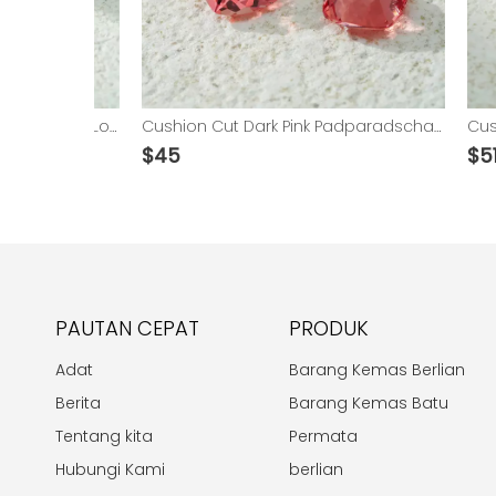
Pear Cut Pink Padparadscha Color Loose Lab Grown Gemstones
Cushion Cut Dark Pink Padparadscha Color Lab Grown Gemstones
$
45
$
51
PAUTAN CEPAT
PRODUK
Adat
Barang Kemas Berlian
Berita
Barang Kemas Batu
Tentang kita
Permata
Hubungi Kami
berlian