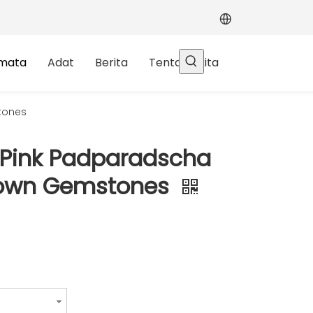
rmata
Adat
Berita
Tentang kita
tones
 Pink Padparadscha
rown Gemstones