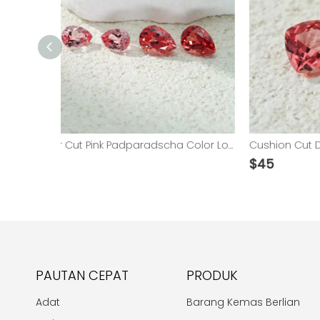
Pear Cut Pink Padparadscha Color Loose Lab Grown Gemstones
Cushion Cut Dark Pink Padparadscha Color Lab Grown Gemstones
$
45
$
51
PAUTAN CEPAT
PRODUK
Adat
Barang Kemas Berlian