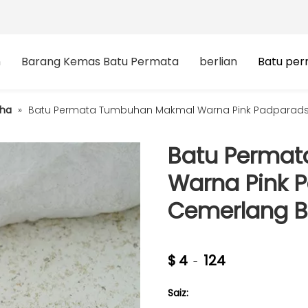
n
Barang Kemas Batu Permata
berlian
Batu pe
cha
»
Batu Permata Tumbuhan Makmal Warna Pink Padparads
Batu Perma
Warna Pink 
Cemerlang B
$
4
124
-
Saiz: