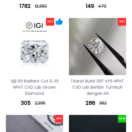
1782
149
12,360
470
Sijil IGI Radiant Cut D VS
1 karat Bulat DEF VVS HPHT
HPHT CVD Lab Grown
CVD Lab Berlian Tumbuh
Diamond
dengan IGI
305
286
2,395
362