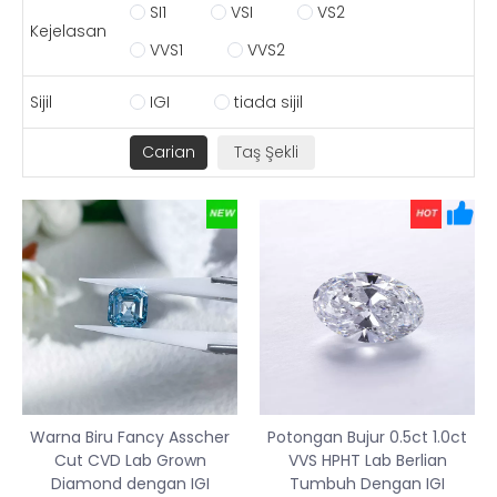
SI1
VSI
VS2
Kejelasan
VVS1
VVS2
Sijil
IGI
tiada sijil
Warna Biru Fancy Asscher
Potongan Bujur 0.5ct 1.0ct
Cut CVD Lab Grown
VVS HPHT Lab Berlian
Diamond dengan IGI
Tumbuh Dengan IGI