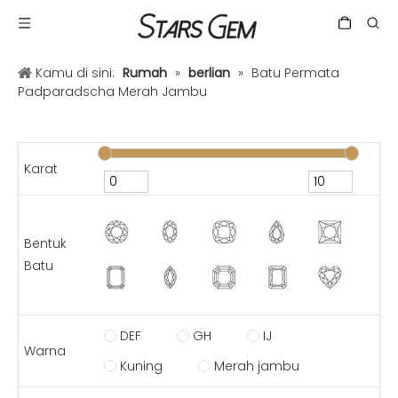
Kamu di sini:
Rumah
»
berlian
»
Batu Permata
Padparadscha Merah Jambu
Karat
Bentuk
Batu
DEF
GH
IJ
Warna
Kuning
Merah jambu