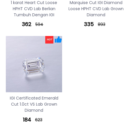
1 karat Heart Cut Loose
Marquise Cut IGI Diamond
HPHT CVD Lab Berlian
Loose HPHT CVD Lab Grown
Tumbuh Dengan IGI
Diamond
362
335
594
893
IGI Certificated Emerald
Cut 1.0ct VS Lab Grown
Diamond
184
623