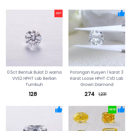
0.5ct Bentuk Bulat D warna
Potongan Kusyen 1 karat 3
VVS2 HPHT Lab Berlian
Karat Loose HPHT CVD Lab
Tumbuh
Grown Diamond
128
274
1,231