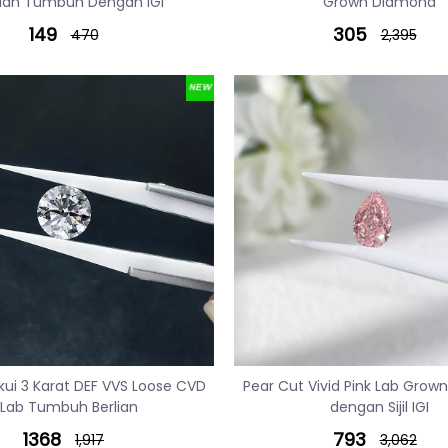
lian Tumbuh Dengan IGI
Grown Diamond
149
305
470
2,395
akui 3 Karat DEF VVS Loose CVD
Pear Cut Vivid Pink Lab Gro
Lab Tumbuh Berlian
dengan Sijil IGI
1368
793
1,917
3,062