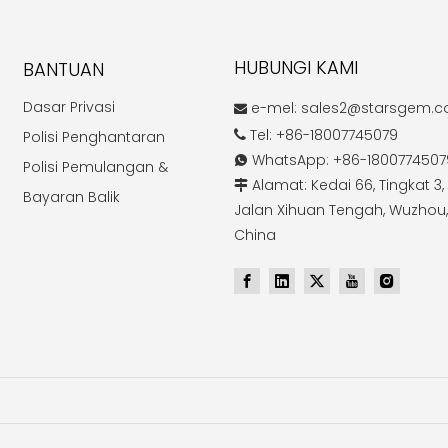
HUBUNGI KAMI
BANTUAN
Dasar Privasi
e-mel:
sales2@starsgem.

Tel: +86-18007745079
Polisi Penghantaran

WhatsApp: +86-1800774507

Polisi Pemulangan &
Alamat: Kedai 66, Tingkat 3, 

Bayaran Balik
Jalan Xihuan Tengah, Wuzhou,
China