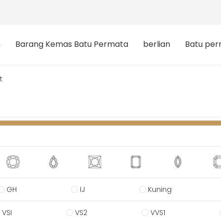
n
Barang Kemas Batu Permata
berlian
Batu pe
t
GH
IJ
Kuning
VSI
VS2
VVS1