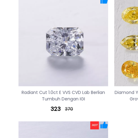
Radiant Cut 1.0ct E VVS CVD Lab Berlian
Diamond Y
Tumbuh Dengan IGI
Gro
323
370