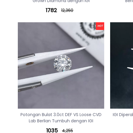
Grown Diamond dengan IGI
Ber
1782
12,360
Potongan Bulat 3.0ct DEF VS Loose CVD
IGI Diper
Lab Berlian Tumbuh dengan IGI
1035
4,255