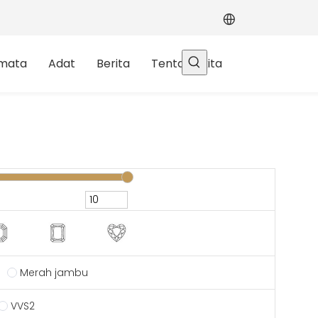
rmata
Adat
Berita
Tentang kita
Merah jambu
VVS2