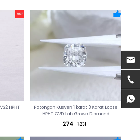
VVS2 HPHT
Potongan Kusyen 1 karat 3 Karat Loose
h
HPHT CVD Lab Grown Diamond
274
1,231