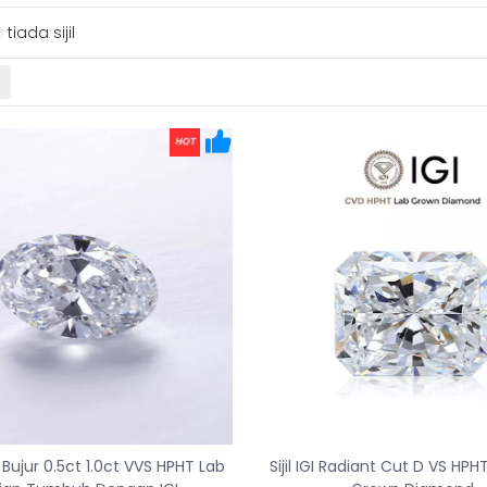
tiada sijil
Bujur 0.5ct 1.0ct VVS HPHT Lab
Sijil IGI Radiant Cut D VS HP