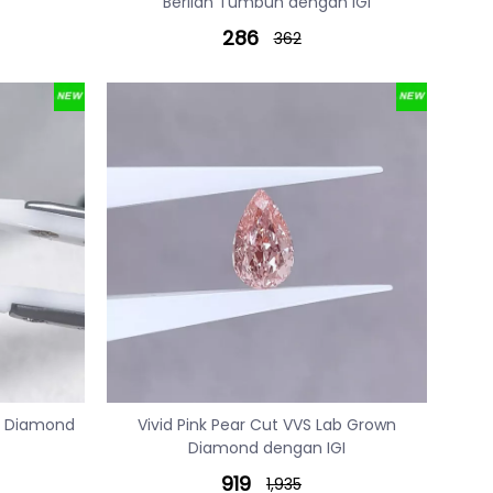
Berlian Tumbuh dengan IGI
286
362
wn Diamond
Vivid Pink Pear Cut VVS Lab Grown
Diamond dengan IGI
919
1,935