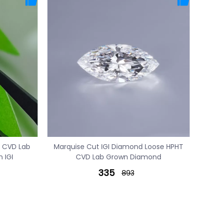
T CVD Lab
Marquise Cut IGI Diamond Loose HPHT
 IGI
CVD Lab Grown Diamond
335
893