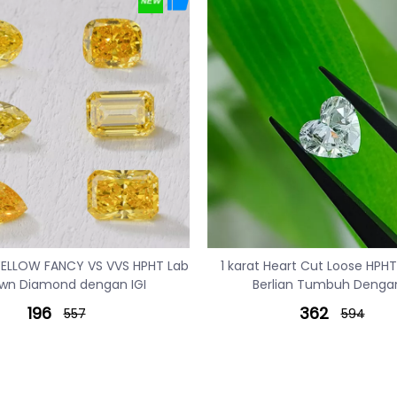
ELLOW FANCY VS VVS HPHT Lab
1 karat Heart Cut Loose HPH
wn Diamond dengan IGI
Berlian Tumbuh Dengan
196
362
557
594