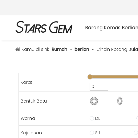
Barang Kemas Berlia
Kamu di sini:
Rumah
»
berlian
»
Cincin Potong Bula
Karat
Bentuk Batu
Warna
DEF
Kejelasan
SI1